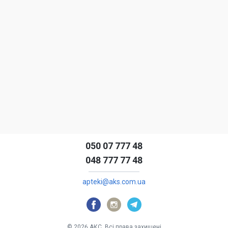
050 07 777 48
048 777 77 48
au.moc.ska@iketpa
©
2026
АКС
.
Всі права захищені