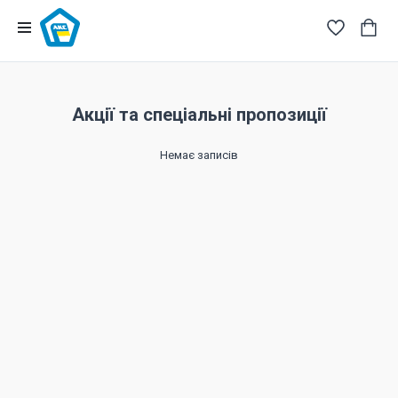
Акції та спеціальні пропозиції
Немає записів