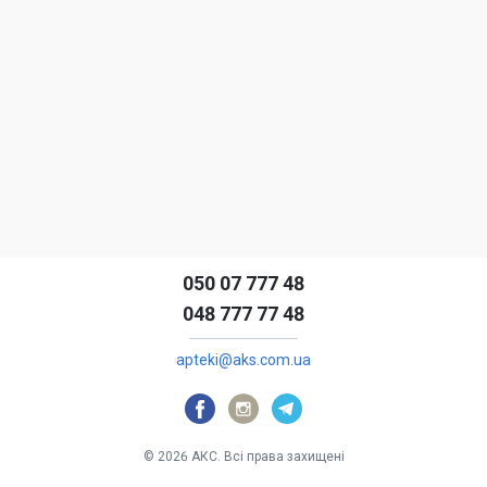
050 07 777 48
048 777 77 48
au.moc.ska@iketpa
©
2026
АКС
.
Всі права захищені